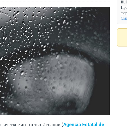
BL
Про
фор
Смо
гическое агентство Испании (
Agencia Estatal de