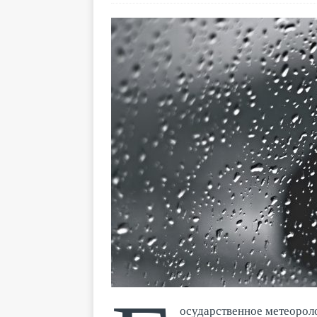
осударственное метеороло