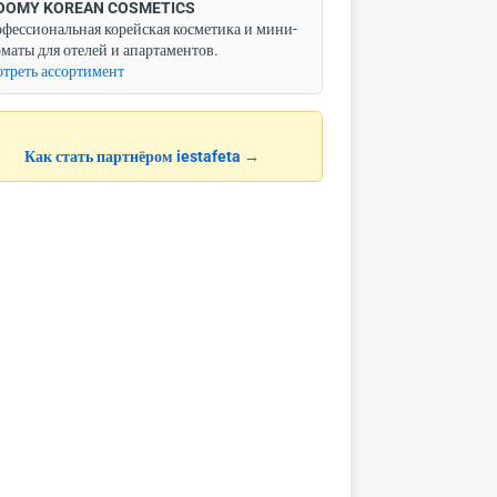
OOMY KOREAN COSMETICS
фессиональная корейская косметика и мини-
маты для отелей и апартаментов.
треть ассортимент
Как стать партнёром iestafeta →