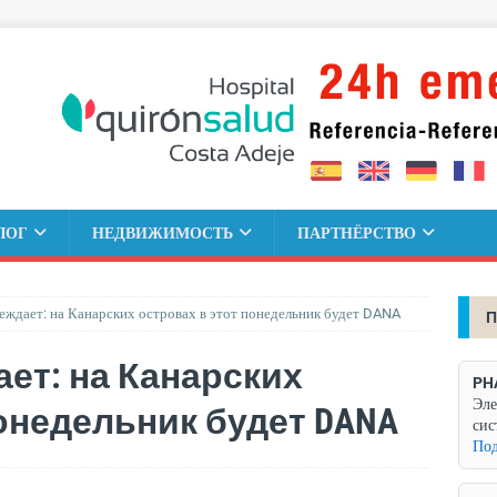
ЛОГ
НЕДВИЖИМОСТЬ
ПАРТНЁРСТВО
ждает: на Канарских островах в этот понедельник будет DANA
П
ет: на Канарских
PH
Эле
онедельник будет DANA
сис
Под