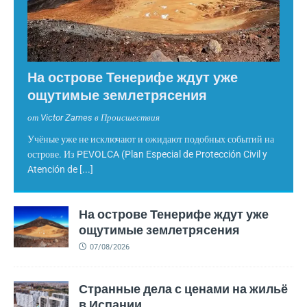
На острове Тенерифе ждут уже
ощутимые землетрясения
от Victor Zames в Происшествия
Учёные уже не исключают и ожидают подобных событий на
острове. Из PEVOLCA (Plan Especial de Protección Civil y
Atención de
[...]
На острове Тенерифе ждут уже
ощутимые землетрясения
07/08/2026
Странные дела с ценами на жильё
в Испании