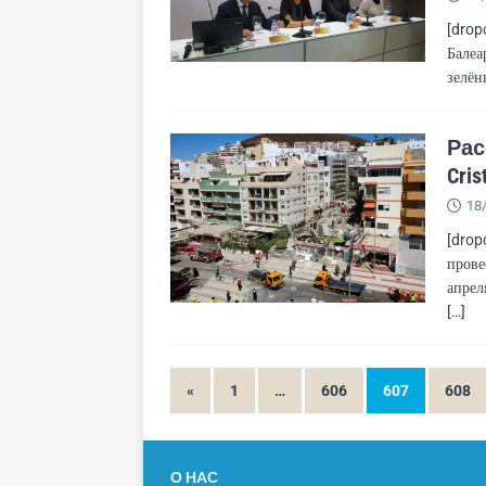
[drop
Балеа
зелён
Рас
Cris
18
[drop
прове
апрел
[…]
«
1
…
606
607
608
О НАС