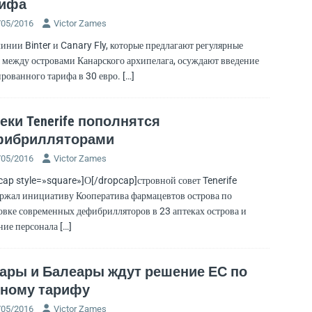
рифа
/05/2016
Victor Zames
инии Binter и Canary Fly, которые предлагают регулярные
 между островами Канарского архипелага, осуждают введение
рованного тарифа в 30 евро.
[…]
еки Tenerife пополнятся
фибрилляторами
/05/2016
Victor Zames
cap style=»square»]О[/dropcap]стровной совет Tenerife
ржал инициативу Кооператива фармацевтов острова по
овке современных дефибрилляторов в 23 аптеках острова и
ние персонала
[…]
ары и Балеары ждут решение ЕС по
ному тарифу
/05/2016
Victor Zames