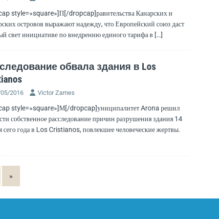
cap style=»square»]П[/dropcap]равительства Канарских и
рских островов выражают надежду, что Европейский союз даст
ый свет инициативе по внедрению единого тарифа в
[…]
следование обвала здания в Los
tianos
/05/2016
Victor Zames
cap style=»square»]М[/dropcap]униципалитет Arona решил
сти собственное расследование причин разрушения здания 14
я сего года в Los Cristianos, повлекшее человеческие жертвы.
»