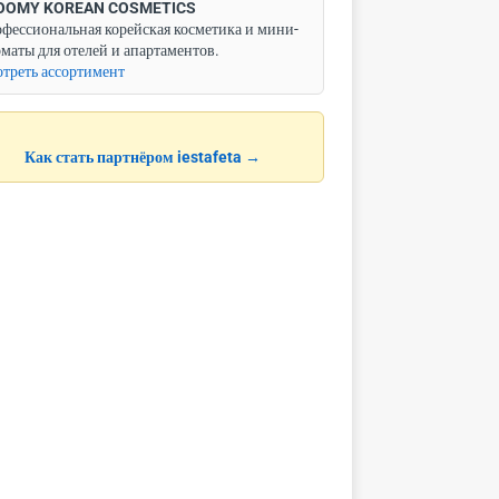
OOMY KOREAN COSMETICS
фессиональная корейская косметика и мини-
маты для отелей и апартаментов.
треть ассортимент
Как стать партнёром iestafeta →