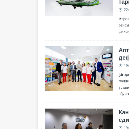
та
22
Аэрол
рейсы
фикси
Апт
де
19
[drop
подде
устан
обуче
Кан
еди
19