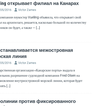
ling открывает филиал на Канарах
/05/2016
Victor Zames
омпания-лоукостер Vueling объявила, что открывает свой
л на архипелаге, решается, насколько большой по количеству
ников он будет, а также —
[…]
станавливается межостровная
ская линия
/05/2016
Victor Zames
арственная организация «Канарские порты» выдала в
ельник разрешение судоходной компании Fred Olsen на
ановление внутриостровной морской линии, которая будет
нять
[…]
олинии против фиксированного