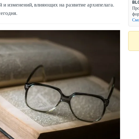
BL
 и изменений, влияющих на развитие архипелага.
Про
сегодня.
фор
Смо