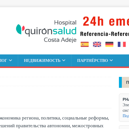
ЛОГ
НЕДВИЖИМОСТЬ
ПАРТНЁРСТВО
П
PH
Эле
сис
Под
экономика региона, политика, социальные реформы,
решений правительства автономии, межостровных