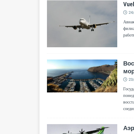
Vue
24
Авиак
филиа
работ
Вос
мор
23
Госуд
понед
восст
соеди
Аэр