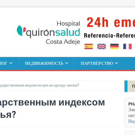
ЛОГ
НЕДВИЖИМОСТЬ
ПАРТНЁРСТВО
осударственным индексом цен на аренду жилья?
П
ударственным индексом
PH
Эле
лья?
сис
Под