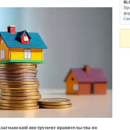
BL
Про
фор
Смо
лагманский инструмент правительства по