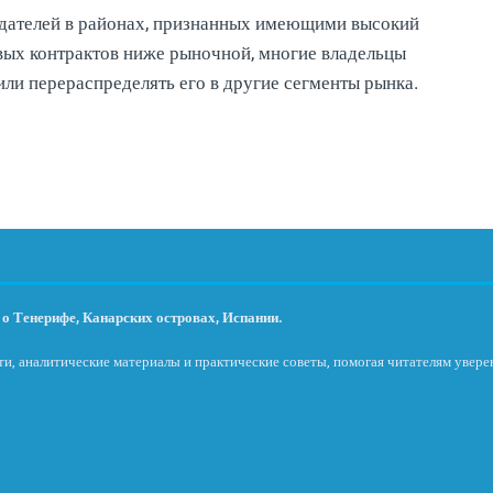
дателей в районах, признанных имеющими высокий
овых контрактов ниже рыночной, многие владельцы
или перераспределять его в другие сегменты рынка.
о Тенерифе, Канарских островах, Испании.
и, аналитические материалы и практические советы, помогая читателям увере