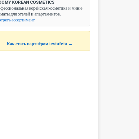
OOMY KOREAN COSMETICS
фессиональная корейская косметика и мини-
маты для отелей и апартаментов.
треть ассортимент
Как стать партнёром iestafeta →