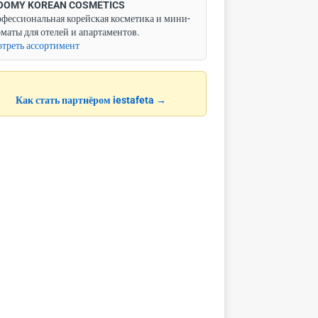
OOMY KOREAN COSMETICS
фессиональная корейская косметика и мини-
маты для отелей и апартаментов.
треть ассортимент
Как стать партнёром iestafeta →