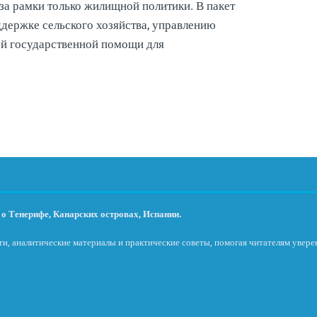
за рамки только жилищной политики. В пакет
держке сельского хозяйства, управлению
й государственной помощи для
о Тенерифе, Канарских островах, Испании.
и, аналитические материалы и практические советы, помогая читателям увере