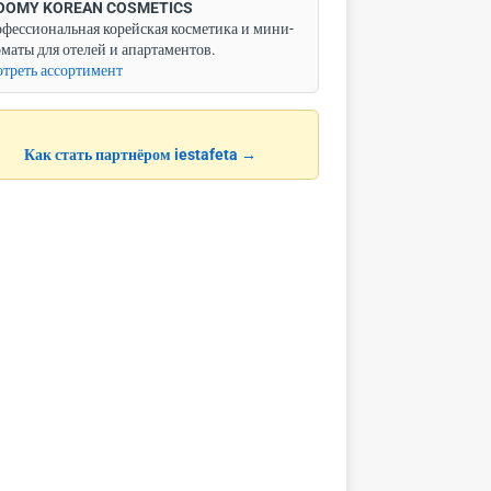
OOMY KOREAN COSMETICS
фессиональная корейская косметика и мини-
маты для отелей и апартаментов.
треть ассортимент
Как стать партнёром iestafeta →