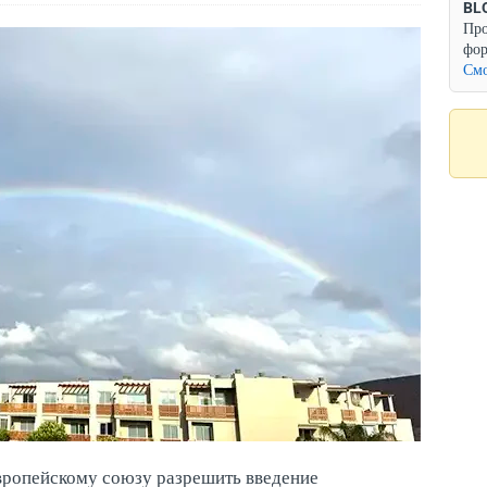
BL
Про
фор
Смо
вропейскому союзу разрешить введение