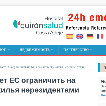
ЛОГ
НЕДВИЖИМОСТЬ
ПАРТНЁРСТВО
гает ЕС ограничить на Канарах покупку жилья нерезидентами
П
ет ЕС ограничить на
PH
Эле
жилья нерезидентами
сис
Под