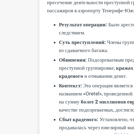
пресечение деятельности преступной г
пассажиров в аэропорту Тенерифе-Южн
Результат операции:
Было арест
следствием.
Суть преступлений:
Члены групп
из сдаваемого багажа.
Обвинения:
Подозреваемым пред
преступной группировке,
кражах
краденого
и отмывании денег.
Контекст:
Эта операция являетс
названием «Oretel», проведенной
на сумму
более 2 миллионов ев
качестве подозреваемых, достигл
Сбыт краденого:
Установлено, ч
продавалась через ювелирный маг