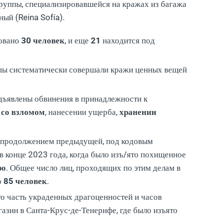
руппы, специализировавшейся на кражах из багажа
ый (Reina Sofía).
овано
30 человек
, и еще
21
находится под
ы систематически совершали кражи ценных вещей
ъявлены обвинения в принадлежности к
 со взломом
, нанесении ущерба,
хранении
я продолжением предыдущей, под кодовым
 в конце 2023 года, когда было изъ/ято похищенное
ро
. Общее число лиц, проходящих по этим делам в
о
85 человек
.
то часть украденных драгоценностей и часов
азин в Санта-Крус-де-Тенерифе, где было изъято