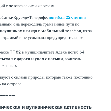
дий с человеческими жертвами.
, Санта-Крус-де-Тенерифе,
погибла 22-летняя
анным, она переходила трамвайные пути по
 наушниках
и
глядя в мобильный телефон
, из-за
я трамвай и не услышала предупредительные
рассе TF-82 в муниципалитете Адехе погиб 64-
съехал с дороги и упал с насыпи
, водитель
с жизнью.
твуют с силами природы, которые также постоянно
 на острове.
—————
мическая и вулканическая активность