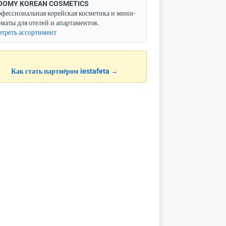
OOMY KOREAN COSMETICS
фессиональная корейская косметика и мини-
маты для отелей и апартаментов.
треть ассортимент
Как стать партнёром iestafeta →