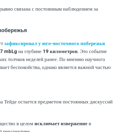
зрывно связана с постоянным наблюдением за
 побережья
ут
зафиксировал у юго-восточного побережья
,7 mbLg
на глубине
19 километров
. Это событие
лких толчков неделей ранее. По мнению научного
вает беспокойства, однако является важной частью
на Тейде остается предметом постоянных дискуссий
щество в целом
исключает извержение
в
 перспективе.