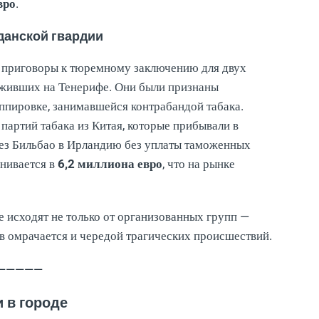
вро
.
данской гвардии
е приговоры к тюремному заключению для двух
уживших на Тенерифе. Они были признаны
ппировке, занимавшейся контрабандой табака.
партий табака из Китая, которые прибывали в
рез Бильбао в Ирландию без уплаты таможенных
енивается в
6,2 миллиона евро
, что на рынке
е исходят не только от организованных групп —
в омрачается и чередой трагических происшествий.
—————
и в городе