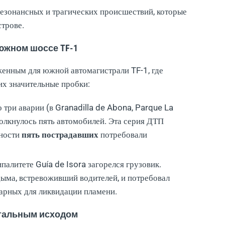
езонансных и трагических происшествий, которые
трове.
южном шоссе TF-1
женным для южной автомагистрали TF-1, где
их значительные пробки:
три аварии (в Granadilla de Abona, Parque La
толкнулось пять автомобилей. Эта серия ДТП
жности
пять пострадавших
потребовали
алитете Guía de Isora загорелся грузовик.
ыма, встревоживший водителей, и потребовал
арных для ликвидации пламени.
етальным исходом