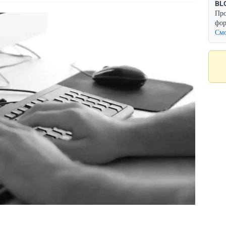
BL
Про
фор
Смо