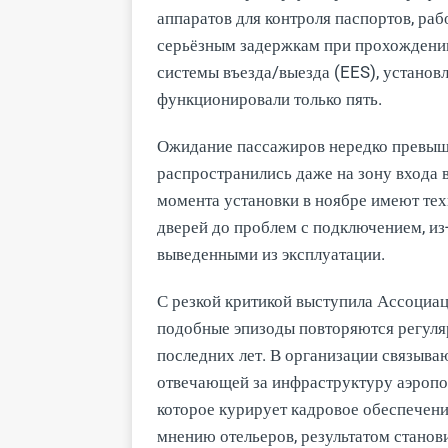
аппаратов для контроля паспортов, раб
серьёзным задержкам при прохождении
системы въезда/выезда (EES), установ
функционировали только пять.
Ожидание пассажиров нередко превыша
распространились даже на зону входа 
момента установки в ноябре имеют тех
дверей до проблем с подключением, из
выведенными из эксплуатации.
С резкой критикой выступила Ассоциаци
подобные эпизоды повторяются регуля
последних лет. В организации связыва
отвечающей за инфраструктуру аэропо
которое курирует кадровое обеспечени
мнению отельеров, результатом станов