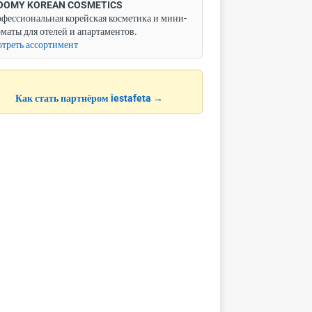
OOMY KOREAN COSMETICS
фессиональная корейская косметика и мини-
маты для отелей и апартаментов.
треть ассортимент
Как стать партнёром iestafeta →