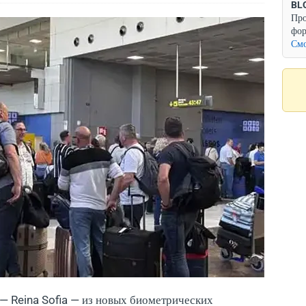
BL
Про
фор
Смо
— Reina Sofia — из новых биометрических