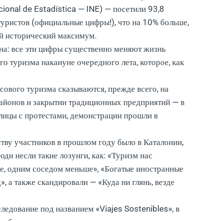
acional de Estadística — INE) — посетили 93,8
уристов (официальные цифры!), что на 10% больше,
й исторический максимум.
она: все эти цифры существенно меняют жизнь
о туризма накануне очередного лета, которое, как
сового туризма сказываются, прежде всего, на
районов и закрытии традиционных предприятий — в
улицы с протестами, демонстрации прошли в
тву участников в прошлом году было в Каталонии,
юди несли такие лозунги, как: «Туризм нас
е, одним соседом меньше», «Богатые иностранные
, а также скандировали — «Куда ни глянь, везде
ледование под названием «Viajes Sostenibles», в