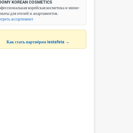
OOMY KOREAN COSMETICS
фессиональная корейская косметика и мини-
маты для отелей и апартаментов.
треть ассортимент
Как стать партнёром iestafeta →