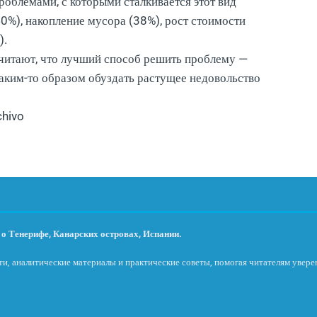
роблемами, с которыми сталкивается этот вид
40%), накопление мусора (38%), рост стоимости
).
читают, что лучший способ решить проблему —
каким-то образом обуздать растущее недовольство
chivo
о Тенерифе, Канарских островах, Испании.
и, аналитические материалы и практические советы, помогая читателям увере