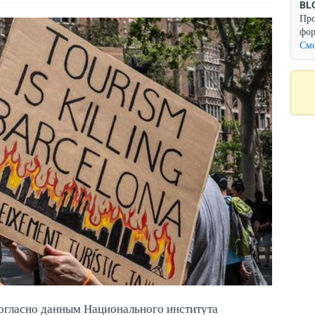
BL
Про
фор
Смо
огласно данным Национального института