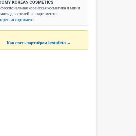
OOMY KOREAN COSMETICS
фессиональная корейская косметика и мини-
маты для отелей и апартаментов.
треть ассортимент
Как стать партнёром iestafeta →