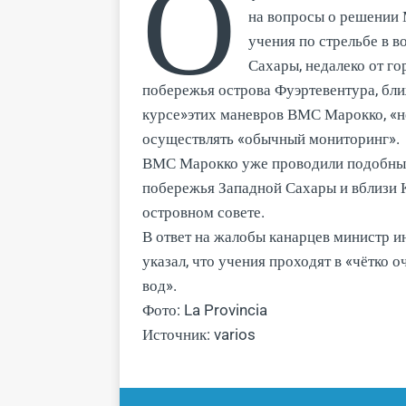
О
на вопросы о решении 
учения по стрельбе в 
Сахары, недалеко от го
побережья острова Фуэртевентура, бли
курсе»этих маневров ВМС Марокко, «не
осуществлять «обычный мониторинг».
ВМС Марокко уже проводили подобные 
побережья Западной Сахары и вблизи К
островном совете.
В ответ на жалобы канарцев министр 
указал, что учения проходят в «чётко 
вод».
Фото: La Provincia
Источник: varios