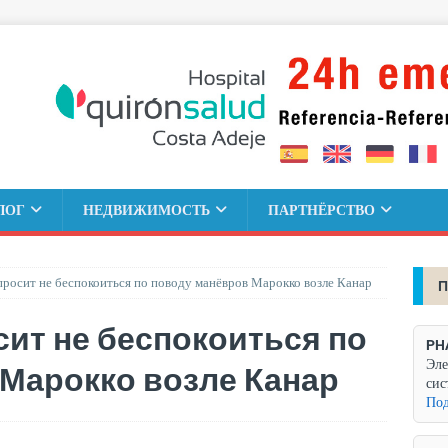
ЛОГ
НЕДВИЖИМОСТЬ
ПАРТНЁРСТВО
осит не беспокоиться по поводу манёвров Марокко возле Канар
П
ит не беспокоиться по
PH
Эле
Марокко возле Канар
сис
Под