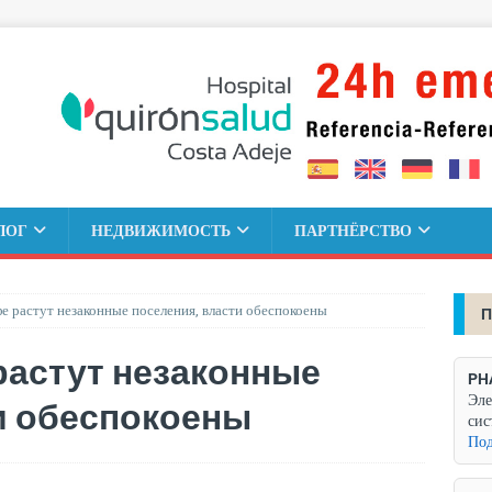
ЛОГ
НЕДВИЖИМОСТЬ
ПАРТНЁРСТВО
е растут незаконные поселения, власти обеспокоены
П
растут незаконные
PH
Эле
и обеспокоены
сис
Под