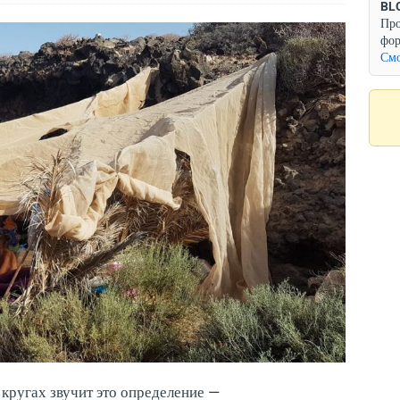
BL
Про
фор
Смо
 кругах звучит это определение —