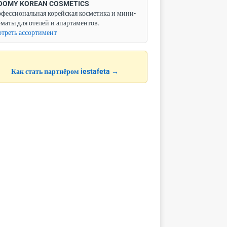
OOMY KOREAN COSMETICS
фессиональная корейская косметика и мини-
маты для отелей и апартаментов.
треть ассортимент
Как стать партнёром iestafeta →