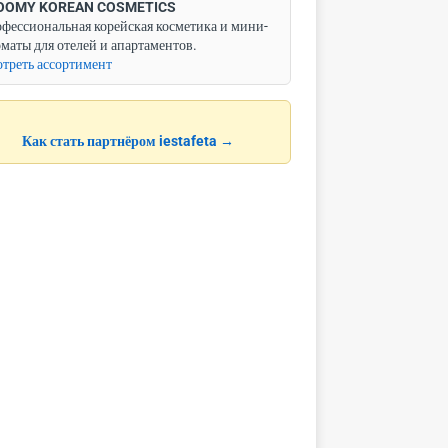
OOMY KOREAN COSMETICS
фессиональная корейская косметика и мини-
маты для отелей и апартаментов.
треть ассортимент
Как стать партнёром iestafeta →