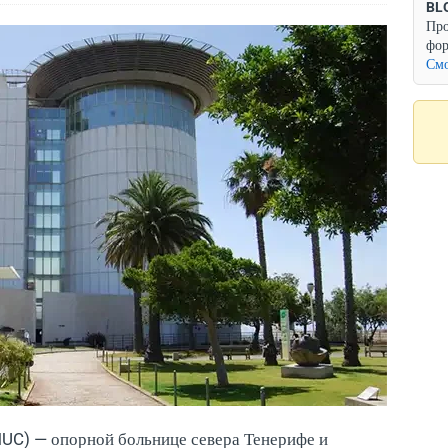
BL
Про
фор
Смо
(HUC) — опорной больнице севера Тенерифе и