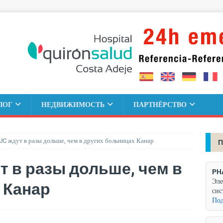
ЛОГ
НЕДВИЖИМОСТЬ
ПАРТНЁРСТВО
C ждут в разы дольше, чем в других больницах Канар
П
т в разы дольше, чем в
PH
Эле
 Канар
сис
Под