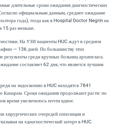
амые длительные сроки ожидания диагностических
 Согласно официальным данным, среднее ожидание
олтора года), тогда как в Hospital Doctor Negrín на
 в 15 раз меньше.
агностики. На УЗИ пациенты HUC ждут в среднем
рафию — 136 дней. По большинству этих
е результаты среди крупных больниц архипелага.
жидание составляет 62 дня, что является лучшим
ереди на эндоскопию в HUC находятся 7841
по Канарам. Сроки ожидания продолжают расти: по
м время увеличилось почти вдвое.
ии хирургических очередей оппозиция и
казывая на «диагностический затор» в HUC.