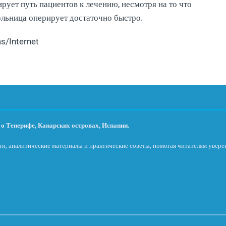
рует путь пациентов к лечению, несмотря на то что
ольница оперирует достаточно быстро.
as/Internet
о Тенерифе, Канарских островах, Испании.
и, аналитические материалы и практические советы, помогая читателям увере