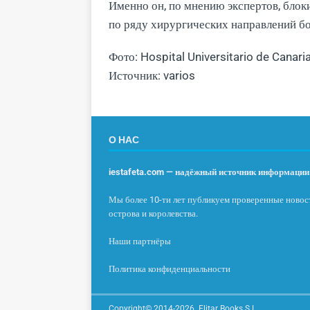
Именно он, по мнению экспертов, блоки
по ряду хирургических направлений б
Фото: Hospital Universitario de Canari
Источник: varios
О НАС
iestafeta.com — надёжный источник информации 
Мы более 10-ти лет публикуем проверенные новост
острова и королевства.
Наши партнёры
Политика конфиденциальности
Copyright© 2014-2026. Elitar Books S.L.