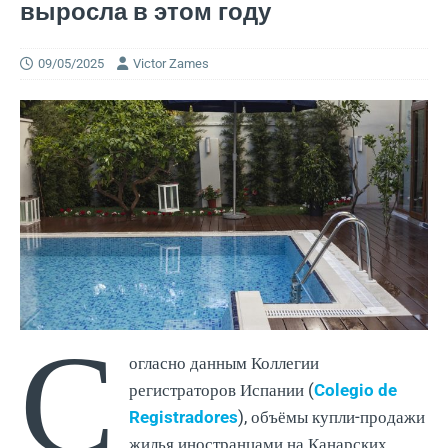
выросла в этом году
09/05/2025
Victor Zames
С
огласно данным Коллегии
регистраторов Испании (
Colegio de
Registradores
), объёмы купли-продажи
жилья иностранцами на Канарских