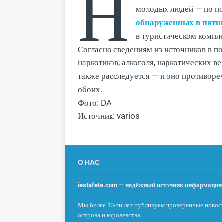
Н
молодых людей — по по
обнаруженных в пятн
в туристическом компл
Согласно сведениям из источников в п
наркотиков, алкоголя, наркотических в
также расследуется — и оно противоре
обоих.
Фото: DA
Источник: varios
О НАС
iestafeta.com — надёжный источник информации 
Мы более 10-ти лет публикуем проверенные новост
острова и королевства.