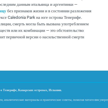
следним данным итальянца и аргентинки —
ицу
без признаков жизни и в состоянии разложения
ексе Caledonia Park на юге острова Тенерифе.
олиции, смерть могла быть вызвана употреблением
еществ или их комбинации — это обстоятельство
чит первичной версии о насильственной смерти
о Тенерифе, Канарских островах, Испании.
и, аналитические материалы и практические советы, помогая читателям увере