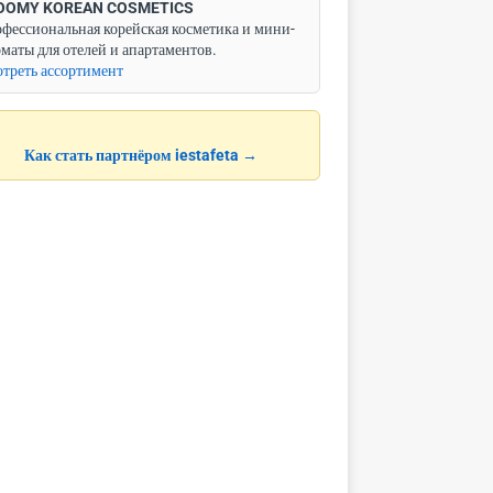
OOMY KOREAN COSMETICS
фессиональная корейская косметика и мини-
маты для отелей и апартаментов.
треть ассортимент
Как стать партнёром iestafeta →