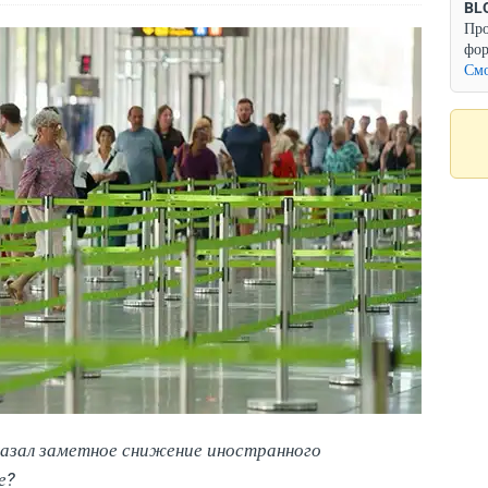
BL
Про
фор
Смо
казал заметное снижение иностранного
е?