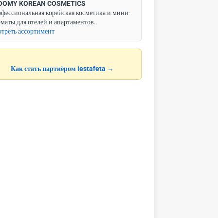
OOMY KOREAN COSMETICS
фессиональная корейская косметика и мини-
маты для отелей и апартаментов.
треть ассортимент
Как стать партнёром iestafeta →