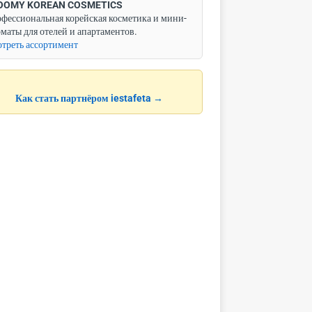
OOMY KOREAN COSMETICS
фессиональная корейская косметика и мини-
маты для отелей и апартаментов.
треть ассортимент
Как стать партнёром iestafeta →