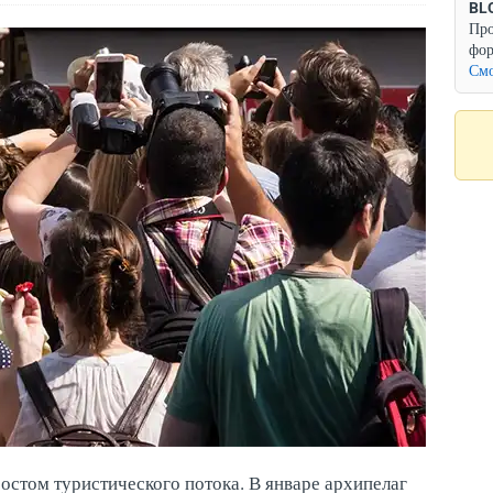
BL
Про
фор
Смо
ростом туристического потока. В январе архипелаг