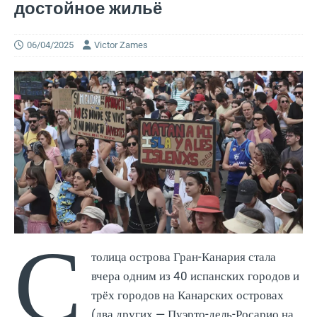
достойное жильё
06/04/2025
Victor Zames
С
толица острова Гран-Канария стала
вчера одним из 40 испанских городов и
трёх городов на Канарских островах
(два других — Пуэрто-дель-Росарио на