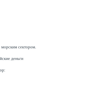
с морским сектором.
йские деньги
ор: