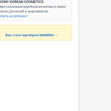
OOMY KOREAN COSMETICS
фессиональная корейская косметика и мини-
маты для отелей и апартаментов.
треть ассортимент
Как стать партнёром iestafeta →