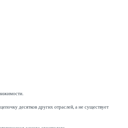
движимости.
цепочку десятков других отраслей, а не существует
атегическая основа архипелага