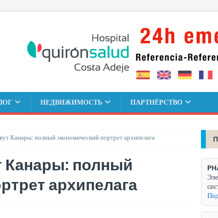
ЛОГ
НЕДВИЖИМОСТЬ
ПАРТНЁРСТВО
ивут Канары: полный экономический портрет архипелага
П
т Канары: полный
PH
Эле
ртрет архипелага
сис
Под