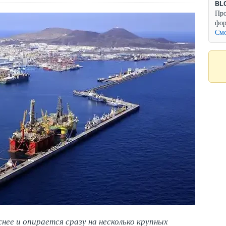
BL
Про
фор
Смо
нее и опирается сразу на несколько крупных